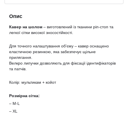
Опис
Кавер на шолом
–
виготовлений із тканини ріп-стоп та
легкої сітки високої зносостійкості.
Для точного налаштування об'єму – кавер оснащено
еластичною резинкою, яка забезпечує щільне
прилягання.
Велкро липучки дозволяють для фіксації ідентифікаторів
та патчів.
Колір: мультикам + койот
Розмірна сітка:
– M-L
– XL