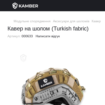
Модульне спорядження
Аксесуари для шоломів
Кавер на
Кавер на шолом (Turkish fabric)
Артикул:
000633
Написати відгук