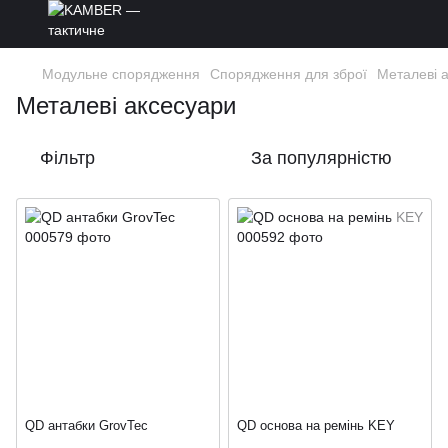
Модульне спорядження
Спорядження для зброї
Металеві 
Металеві аксесуари
Фільтр
За популярністю
QD антабки GrovTec
QD основа на ремінь KEY