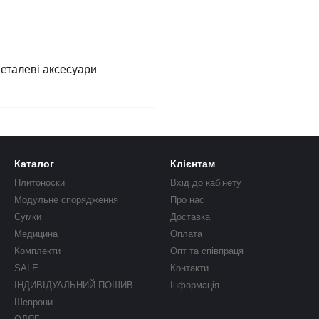
еталеві аксесуари
Каталог
Клієнтам
Плитоноски
Вхід до кабінету
Модульне спорядження
Про нас
Сумки
Доставка
Медицина
Оплата
Комплекти
Опт та співпраця
SALE
Контакти
ІНДИВІДУАЛЬНИЙ ПОШИВ
Інформація
Шеврони