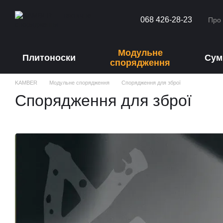
Перейти до основного контенту
068 426-28-23
Про
Модульне
Плитоноски
Сум
спорядження
KAMBER
Модульне спорядження
Спорядження для зброї
Спорядження для зброї