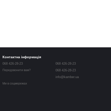
Контактна інформація
068 426-28-23
068 426-28-23
068 426-28-23
Передзвонити вам?
info@kamber.ua
Ми в соцмережах