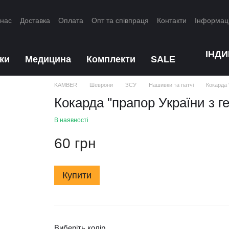
 нас
Доставка
Оплата
Опт та співпраця
Контакти
Інформац
ІНД
ки
Медицина
Комплекти
SALE
KAMBER
Шеврони
ЗСУ
Нашивки та патчі
Кокарда 
Кокарда "прапор України з г
В наявності
60 грн
Купити
Виберіть колір