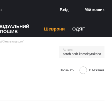
Мій кошик
Вхід
ія
ИВІДУАЛЬНИЙ
Шеврони
ОДЯГ
ПОШИВ
рб Хмельницького"
Артикул
patch-herb-khmelnytskoho
Порівняти
В бажання