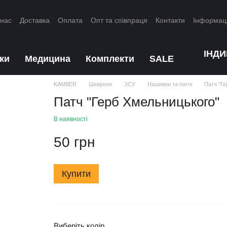
 нас
Доставка
Оплата
Опт та співпраця
Контакти
Інформац
ІНД
ки
Медицина
Комплекти
SALE
KAMBER
Шеврони
ЗСУ
Нашивки та патчі
Патч "Ге
Патч "Герб Хмельницького"
В наявності
50 грн
Купити
Виберіть колір