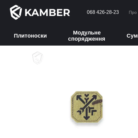
Перейти до основного контенту
068 426-28-23
Про
Модульне
Плитоноски
Сум
спорядження