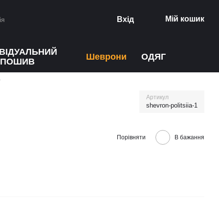
Мій кошик
Вхід
ія
ИВІДУАЛЬНИЙ
Шеврони
ОДЯГ
ПОШИВ
"
Артикул
shevron-politsiia-1
Порівняти
В бажання