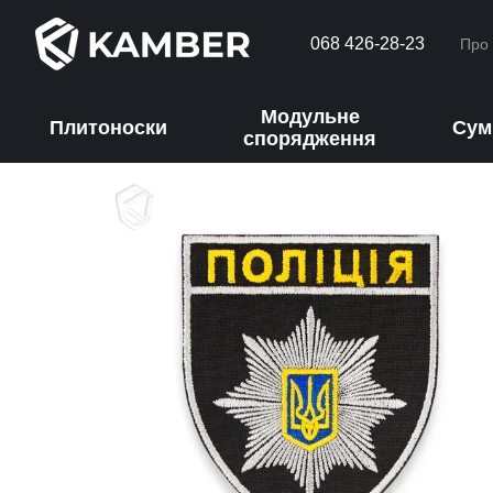
Перейти до основного контенту
068 426-28-23
Про
Модульне
Плитоноски
Сум
спорядження