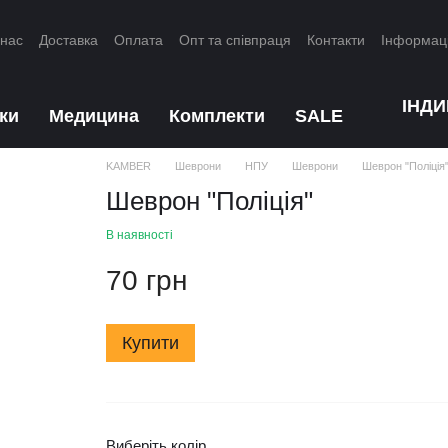
 нас
Доставка
Оплата
Опт та співпраця
Контакти
Інформац
ІНД
ки
Медицина
Комплекти
SALE
KAMBER
Шеврони
НПУ
Шеврони
Шеврон "Поліція
Шеврон "Поліція"
В наявності
70 грн
Купити
Виберіть колір