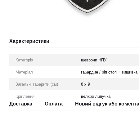
Характеристики
Категорія
шеврони НПУ
Матеріал
габардин / ріп стоп + вишивка
Загальні габарити (см)
8 х 9
Кріплення
велкро липучка
Доставка
Оплата
Новий відгук або комент