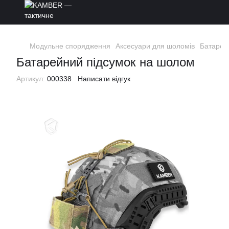
Модульне спорядження
Аксесуари для шоломів
Батарей
Батарейний підсумок на шолом
Артикул:
000338
Написати відгук